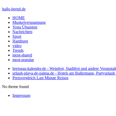
hallo-bernd.de
HOME
Muskelverspannung
Yoga Übungen
Nachrichten
Sport
Hamburg
video
Trends
most-shared
most-popular
breisgau-kalender.de - Weinfest, Stadtfest und andere Veransta
urlaub-playa-de-palma.de - Hotels am Ballermann, Partyurlaub 
Preisvergleich Last Minute Reisen
No theme found
Impressum